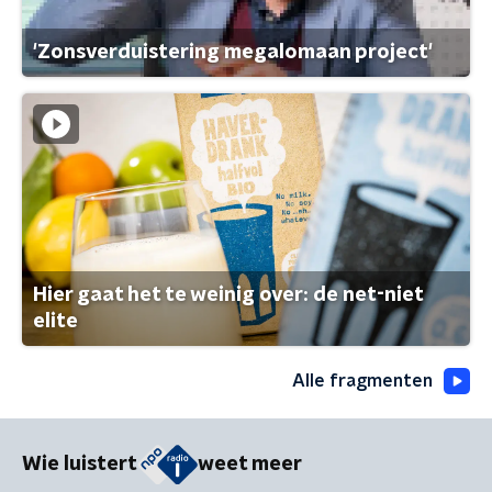
'Zonsverduistering megalomaan project'
Hier gaat het te weinig over: de net-niet
elite
Alle fragmenten
Wie luistert
weet meer