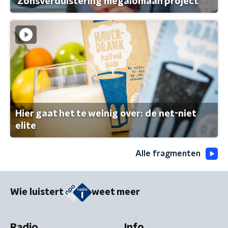
'Zonsverduistering megalomaan project'
Hier gaat het te weinig over: de net-niet
elite
Alle fragmenten
Wie luistert
weet meer
Radio
Info