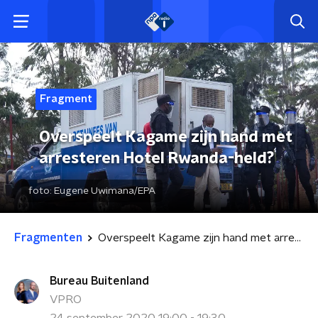
Fragment
Overspeelt Kagame zijn hand met
arresteren Hotel Rwanda-held?
foto:
Eugene Uwimana/EPA
Fragmenten
Overspeelt Kagame zijn hand met arresteren Hotel Rwanda-held?
Bureau Buitenland
VPRO