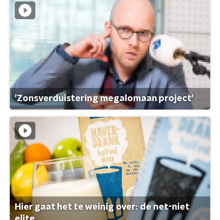
'Zonsverduistering megalomaan project'
Hier gaat het te weinig over: de net-niet
elite