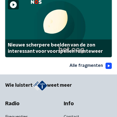
Nieuwe scherpere beelden van de zon
interessant voor voorspellen ruimteweer
Alle fragmenten
Wie luistert
weet meer
Radio
Info
Frequenties
Contact