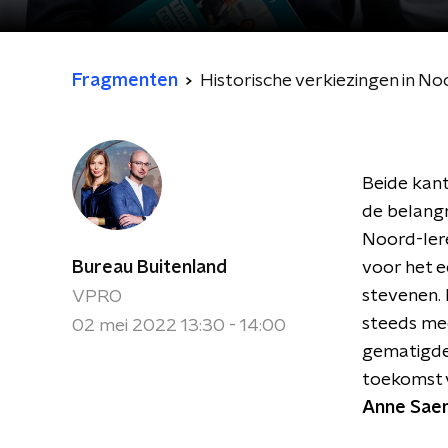
Fragmenten
Historische verkiezingen in No
Beide kant
de belangr
Noord-Iere
Bureau Buitenland
voor het ee
stevenen. 
VPRO
steeds mee
02 mei 2022 13:30 - 14:00
gematigde 
toekomst 
Anne Sae