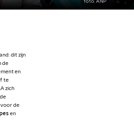
foto:
ANP
d: dit zijn
n de
ement en
f te
A zich
 de
 voor de
ppes
en