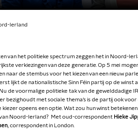
ord-Ierland
en van het politieke spectrum zeggen het in Noord-Ierlan
ijkste verkiezingen van deze generatie. Op 5 mei moge
n naar de stembus voor het kiezen van een nieuw parl
rst lijkt de nationalistische Sinn Féin partij op de winst a
Nu de voormalige politieke tak van de gewelddadige IR
r bezighoudt met sociale thema's is de partij ook voor
kiezer opeens een optie. Wat zou hun winst betekenen
van Noord-Ierland? Met oud-correspondent
Hieke Ji
nen
, correspondent in London.