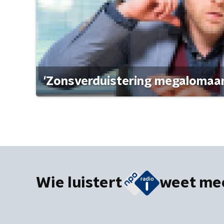
'Zonsverduistering megalomaan
Wie luistert
weet me