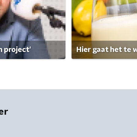
 project'
Hier gaat het te w
er