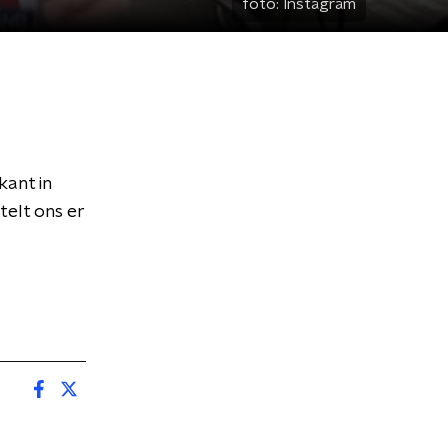
foto:
Instagram
kant in
telt ons er