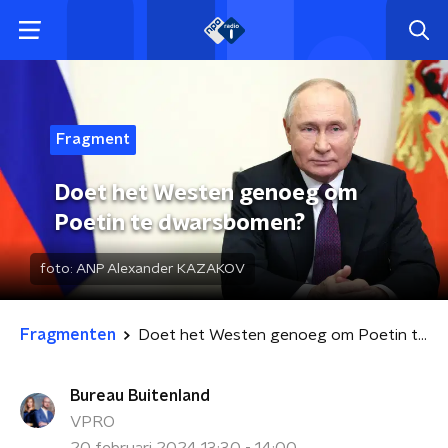
Fragment
Doet het Westen genoeg om
Poetin te dwarsbomen?
foto:
ANP Alexander KAZAKOV
Fragmenten
Doet het Westen genoeg om Poetin te dwarsbomen?
Bureau Buitenland
VPRO