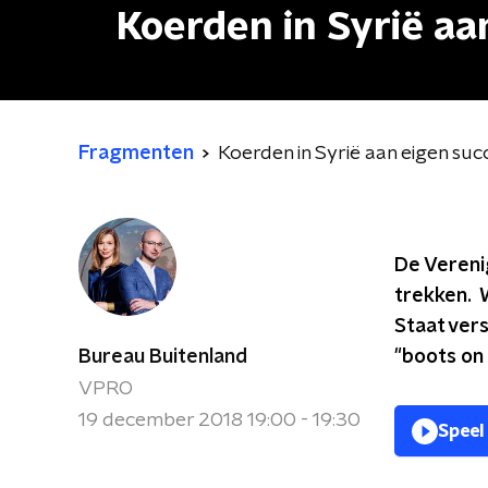
Koerden in Syrië aa
Fragmenten
Koerden in Syrië aan eigen suc
De Verenig
trekken. W
Staat ver
Bureau Buitenland
"boots on 
VPRO
19 december 2018 19:00 - 19:30
Speel