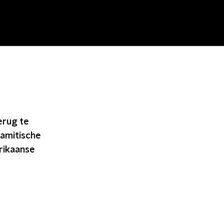
erug te
lamitische
rikaanse