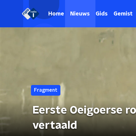
Home
Nieuws
Gids
Gemist
Fragment
Eerste Oeigoerse r
vertaald