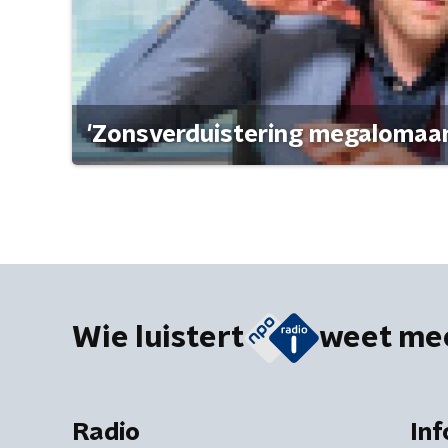
'Zonsverduistering megalomaan
Wie luistert
weet me
Radio
Inf