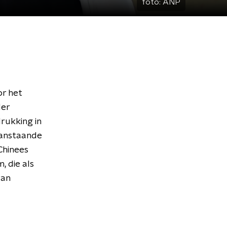
foto:
ANP
or het
der
rukking in
aanstaande
Chinees
 die als
van