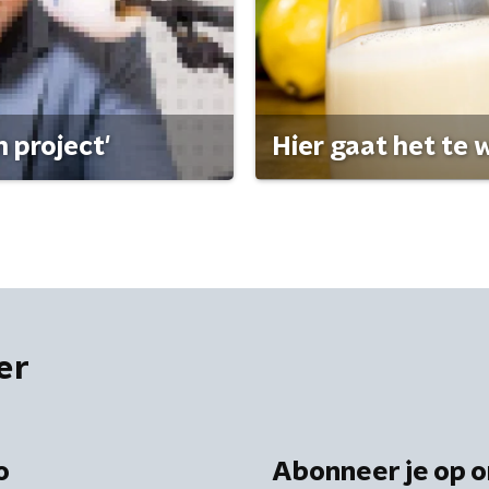
 project'
Hier gaat het te w
er
o
Abonneer je op o