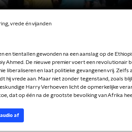
ring, vrede én vijanden
n en tientallen gewonden na een aanslag op de Ethiop
iy Ahmed. De nieuwe premier voert een revolutionair bele
e liberaliseren en laat politieke gevangenen vrij. Zelfs 
dt hij vrede aan. Maar niet zonder tegenstand, zoals blij
deskundige Harry Verhoeven licht de opmerkelijke vera
d toe, dat op één na de grootste bevolking van Afrika hee
 audio af