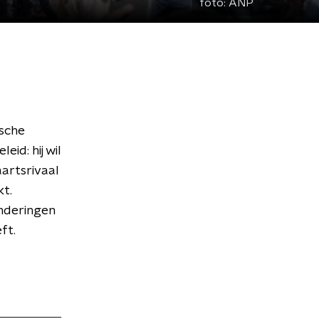
foto:
ANP
ische
id: hij wil
aartsrivaal
kt.
nderingen
ft.