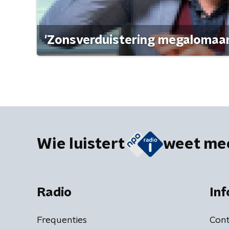
'Zonsverduistering megalomaan
Wie luistert
weet me
Radio
Inf
Frequenties
Cont