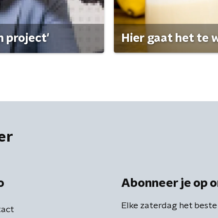
 project'
Hier gaat het te w
er
o
Abonneer je op o
Elke zaterdag het beste
act