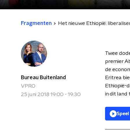
Fragmenten
Het nieuwe Ethiopië: liberalise
Twee dode
premier Ab
de economi
Bureau Buitenland
Eritrea bie
Ethiopië-
VPRO
in dit lan
25 juni 2018 19:00 - 19:30
Speel