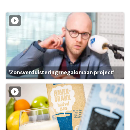
'Zonsverduistering megalomaan project'