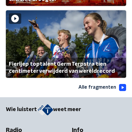
Fierljep toptalent Germ Terpstra tien
centimeter verwijderd van wereldrecord
Alle fragmenten
Wie luistert
weet meer
Radio
Info