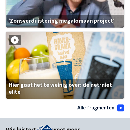
'Zonsverduistering megalomaan project'
Hier gaat het te weinig over: de net-niet
elite
Alle fragmenten
Wie luistert
weet meer