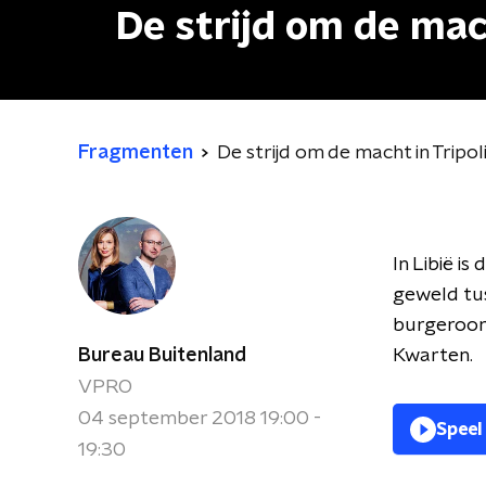
De strijd om de mach
Fragmenten
De strijd om de macht in Tripol
In Libië i
geweld tus
burgeroorl
Bureau Buitenland
Kwarten.
VPRO
04 september 2018 19:00 -
Speel
19:30