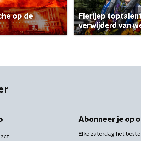
che op de
Fierljep toptalen
verwijderd van w
er
o
Abonneer je op o
Elke zaterdag het beste
act