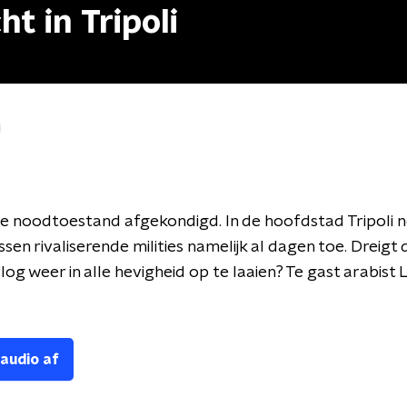
t in Tripoli
i
s de noodtoestand afgekondigd. In de hoofdstad Tripoli 
sen rivaliserende milities namelijk al dagen toe. Dreigt 
og weer in alle hevigheid op te laaien? Te gast arabist 
 audio af