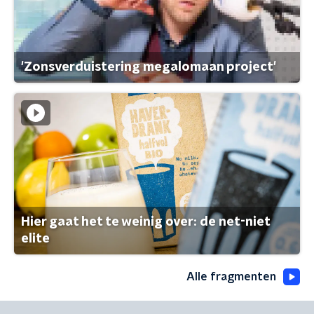
'Zonsverduistering megalomaan project'
Hier gaat het te weinig over: de net-niet
elite
Alle fragmenten