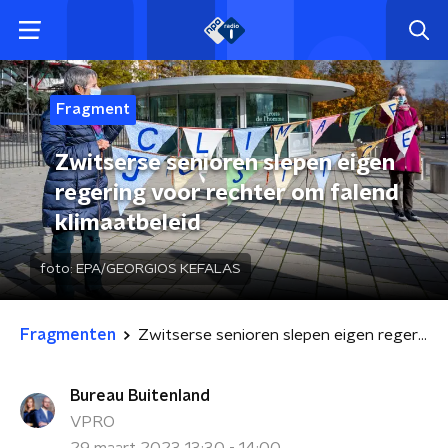
Fragment
Zwitserse senioren slepen eigen
regering voor rechter om falend
klimaatbeleid
foto:
EPA/GEORGIOS KEFALAS
Fragmenten
Zwitserse senioren slepen eigen regering voor rechter om falend klimaatbeleid
Bureau Buitenland
VPRO