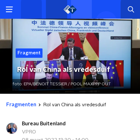
Fragment
Rol van China als vredesduif
foto:
EPA/BENOIT TESSIER / POOL MAXPPP OUT
Fragmenten
Rol van China als vredesduif
Bureau Buitenland
VPRO