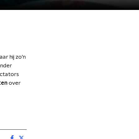
r hij zo’n
Onder
ictators
ten
over