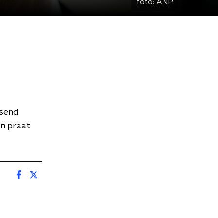
foto:
ANP
ssend
an
praat