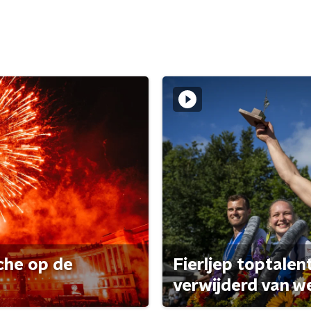
che op de
Fierljep toptalen
verwijderd van w