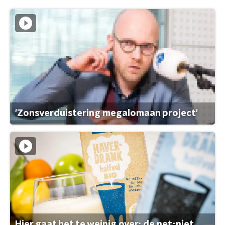
'Zonsverduistering megalomaan project'
Hier gaat het te weinig over: de net-niet