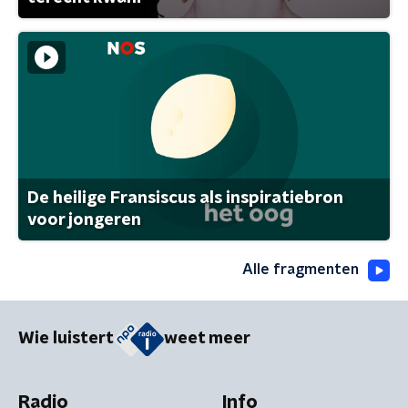
De heilige Fransiscus als inspiratiebron
voor jongeren
Alle fragmenten
Wie luistert
weet meer
Radio
Info