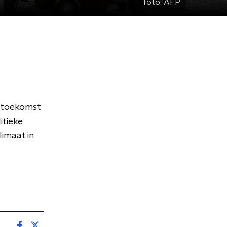
foto:
AFP
e toekomst
itieke
limaat in