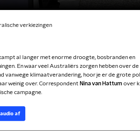
ralische verkiezingen
 kampt al langer met enorme droogte, bosbranden en
ingen. En waar veel Australiërs zorgen hebben over d
nd vanwege klimaatverandering, hoor je er de grote pol
aar weinig over. Correspondent
Nina van Hattum
over k
lische campagne.
 audio af