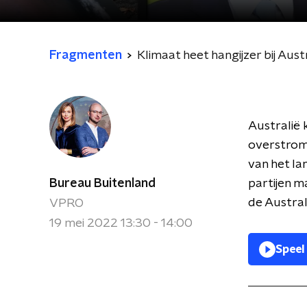
Fragmenten
Klimaat heet hangijzer bij Aust
Australië
overstrom
van het la
Bureau Buitenland
partijen m
de Austra
VPRO
19 mei 2022 13:30 - 14:00
Speel