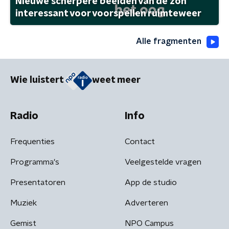
Nieuwe scherpere beelden van de zon
interessant voor voorspellen ruimteweer
Alle fragmenten
Wie luistert
weet meer
Radio
Info
Frequenties
Contact
Programma's
Veelgestelde vragen
Presentatoren
App de studio
Muziek
Adverteren
Gemist
NPO Campus