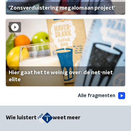
'Zonsverduistering megalomaan project'
Hier gaat het te weinig over: de net-niet
elite
Alle fragmenten
Wie luistert
weet meer