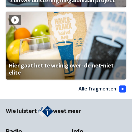
'Zonsverduistering megalomaan project'
Hier gaat het te weinig over: de net-niet
elite
Alle fragmenten
Wie luistert
weet meer
Radio
Info