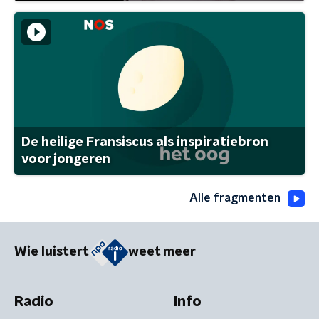
De heilige Fransiscus als inspiratiebron
voor jongeren
Alle fragmenten
Wie luistert
weet meer
Radio
Info