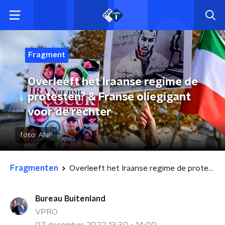
Fragment
Overleeft het Iraanse regime de
protesten? & Franse oliegigant
voor de rechter
foto:
ANP
Fragmenten
Overleeft het Iraanse regime de protesten? & Franse oliegigant voor de rechter
Bureau Buitenland
VPRO