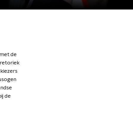
 met de
 retoriek
 kiezers
gusogen
andse
ij de