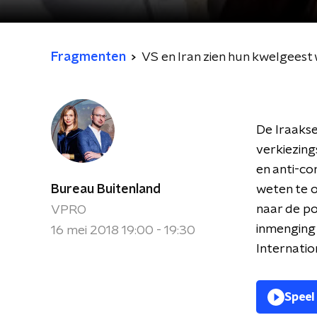
Fragmenten
VS en Iran zien hun kwelgeest 
De Iraakse
verkiezings
en anti-co
Bureau Buitenland
weten te o
naar de po
VPRO
inmenging
16 mei 2018 19:00 - 19:30
Internation
Speel