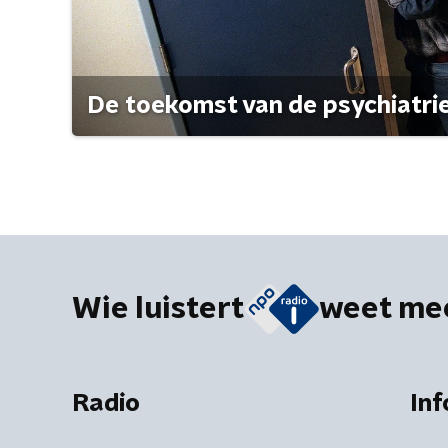
De toekomst van de psychiatri
Wie luistert
weet me
Radio
Inf