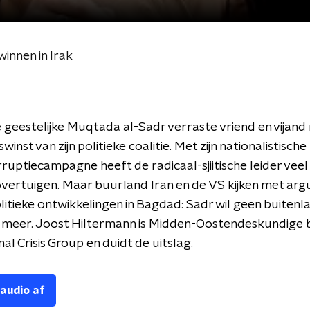
winnen in Irak
 geestelijke Muqtada al-Sadr verraste vriend en vijand
winst van zijn politieke coalitie. Met zijn nationalistische
rruptiecampagne heeft de radicaal-sjiitische leider veel
vertuigen. Maar buurland Iran en de VS kijken met ar
litieke ontwikkelingen in Bagdad: Sadr wil geen buitenl
 meer. Joost Hiltermann is Midden-Oostendeskundige b
al Crisis Group en duidt de uitslag.
 audio af