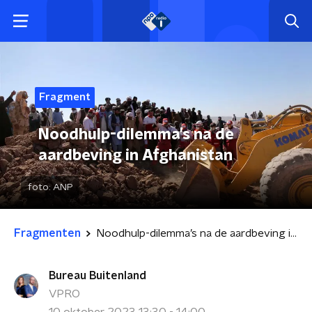
Fragment
Noodhulp-dilemma’s na de
aardbeving in Afghanistan
foto:
ANP
Fragmenten
Noodhulp-dilemma’s na de aardbeving in Afghanistan
Bureau Buitenland
VPRO