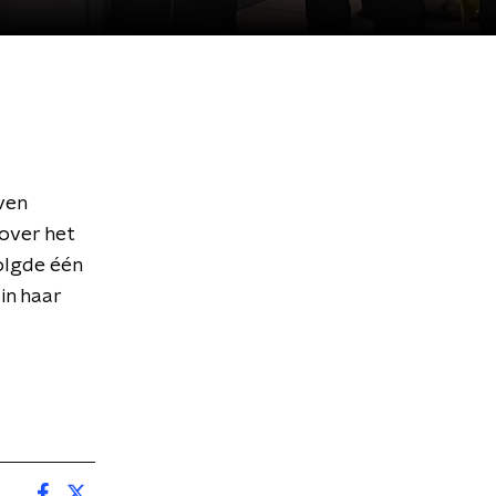
ven
over het
olgde één
in haar