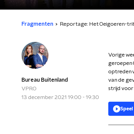
Fragmenten
Reportage: Het Oeigoeren-tri
Vorige wee
geroepen O
optreden 
Bureau Buitenland
van de gev
strijd voor
VPRO
13 december 2021 19:00 - 19:30
Speel