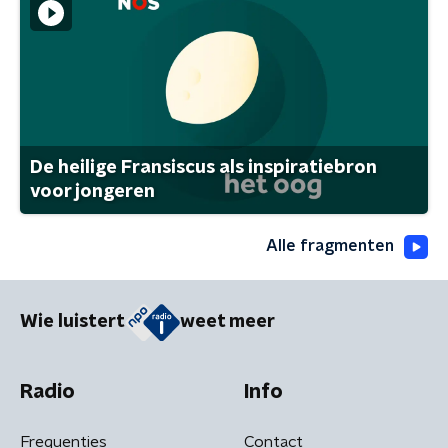
De heilige Fransiscus als inspiratiebron
voor jongeren
Alle fragmenten
Wie luistert
weet meer
Radio
Info
Frequenties
Contact