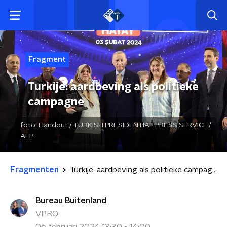
Fragment
Turkije: aardbeving als politieke
campagne
foto:
Handout / TURKISH PRESIDENTIAL PRESS SERVICE /
AFP
Fragmenten
Turkije: aardbeving als politieke campagne
Bureau Buitenland
VPRO