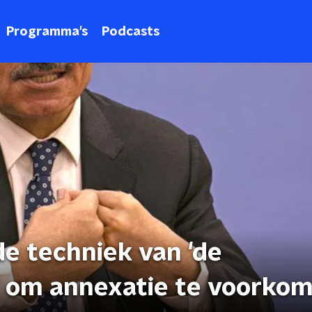
Programma's
Podcasts
de techniek van 'de
' om annexatie te voorko