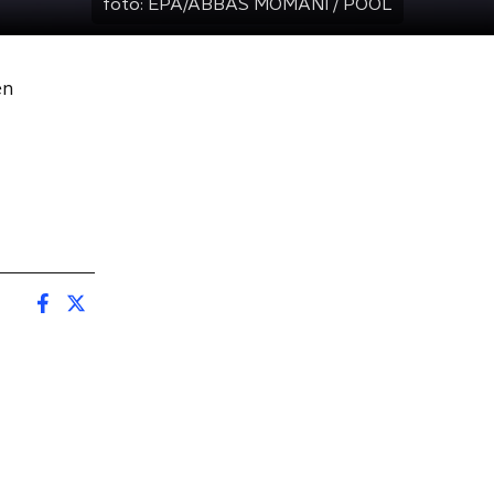
foto:
EPA/ABBAS MOMANI / POOL
en