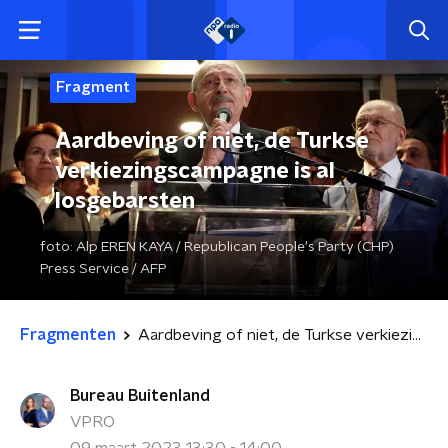
Fragment
Aardbeving of niet, de Turkse
verkiezingscampagne is al
losgebarsten
foto:
Alp EREN KAYA / Republican People's Party (CHP)
Press Service / AFP
Fragmenten
Aardbeving of niet, de Turkse verkiezingscampagne is al losgebarsten
Bureau Buitenland
VPRO