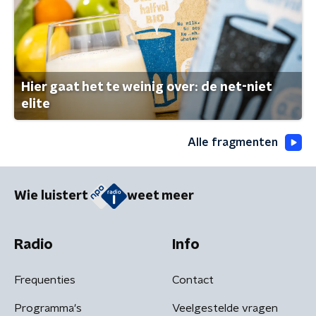
Hier gaat het te weinig over: de net-niet
elite
Alle fragmenten
Wie luistert
weet meer
Radio
Info
Frequenties
Contact
Programma's
Veelgestelde vragen