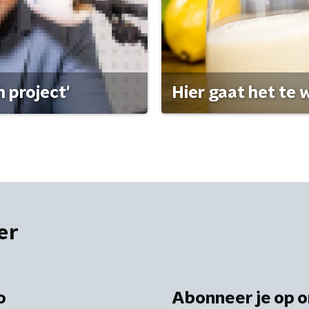
 project'
Hier gaat het te w
er
o
Abonneer je op o