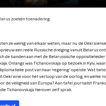
elarus zoeken toenadering
en ze weinig van elkaar weten, maar nu de Oekraïense
pnieuw een reële Russische dreiging vanuit Belarus on
toch de banden aan met de Belarussische oppositieleide
aja. Onlangs was Tichanovskaja op bezoek in Kyiv, waar
iplomatieke post van haar ‘regering’ opende. Wat bet
it Oekraïne voor het verloop van de oorlog, en welke ro
or de veiligheid van Europa? Aan tafel journalist Frank
ie Tichanovskaja hierover zelf sprak.