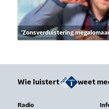
'Zonsverduistering megalomaan
Wie luistert
weet me
Radio
Inf