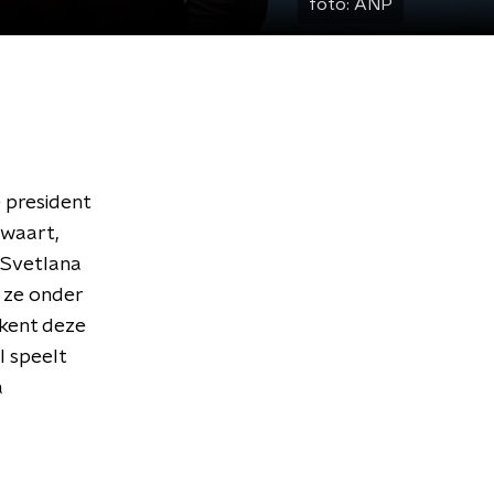
foto:
ANP
 president
twaart,
r Svetlana
 ze onder
ekent deze
l speelt
a