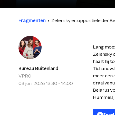
Fragmenten
Zelensky en oppositieleider B
Lang moest
Zelensky o
haalt hij 
Bureau Buitenland
Tichanovsk
meer een d
VPRO
draai vanu
03 juni 2026 13:30 - 14:00
Belarus vo
Hummels, d