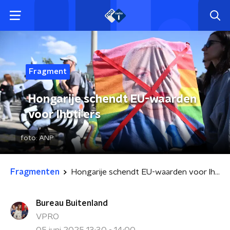
Fragment
Hongarije schendt EU-waarden
voor lhbti'ers
foto:
ANP
Fragmenten
Hongarije schendt EU-waarden voor lhbti'ers
Bureau Buitenland
VPRO