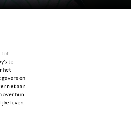
 tot
y’s te
r het
rkgevers én
er niet aan
n over hun
ijke leven.