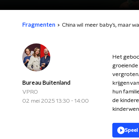
Fragmenten
China wil meer baby's, maar wa
Het geboort
groeiende 
vergroten.
Bureau Buitenland
krijgen va
hun famili
VPRO
de kinder
02 mei 2025 13:30 - 14:00
kinderwens
Speel