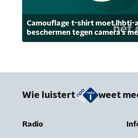
Camouflage t-shirt moet lhbti-
beschermen tegen camera's met 
Wie luistert
weet me
Radio
Inf