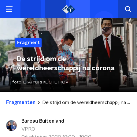
Fragment
De strijd om de
wereldheerschappij na corona
foto:
EPA/YURI KOCHETKOV
Fragmenten
De strijd om de wereldheerschappij na corona
Bureau Buitenland
VPRO