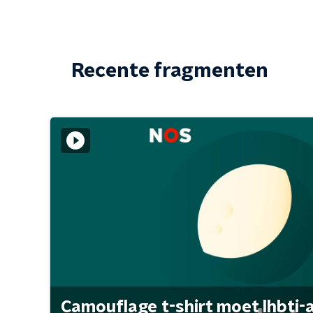
Recente fragmenten
Camouflage t-shirt moet lhbti-