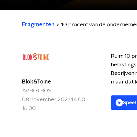
Fragmenten
10 procent van de ondernemer
Ruim 10 p
belastings
Bedrijven 
Blok&Toine
maar dat k
AVROTROS
08 november 2021 14:00 -
Speel
16:00