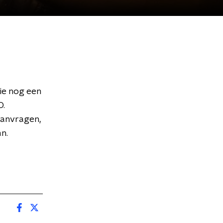
ie nog een
O.
aanvragen,
n.