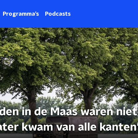
Programma's
Podcasts
en in de Maas waren niet
ater kwam van alle kanten