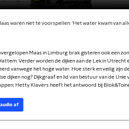
as waren niet te voorspellen: 'Het water kwam van all
vergelopen Maas in Limburg brak gisteren ook een zome
attem. Verder worden de dijken aan de Lek in Utrecht 
erd vanwege het hoge water. Hoe sterk en veilig zijn d
e dijken nog? Dijkgraaf en lid van bestuur van de Unie 
ppen; Hetty Klavers heeft het antwoord bij Blok&Toine
 audio af