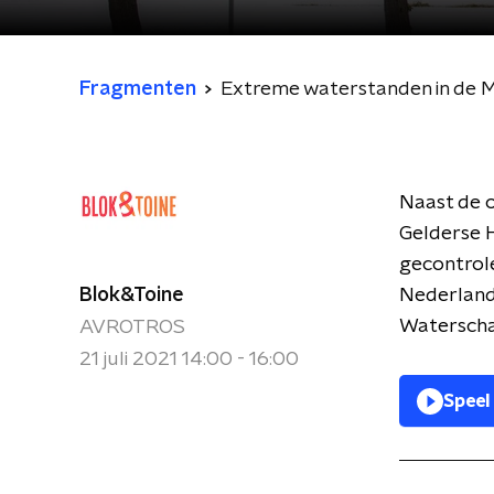
Fragmenten
Extreme waterstanden in de Ma
Naast de o
Gelderse H
gecontrole
Blok&Toine
Nederlands
Waterscha
AVROTROS
21 juli 2021 14:00 - 16:00
Speel