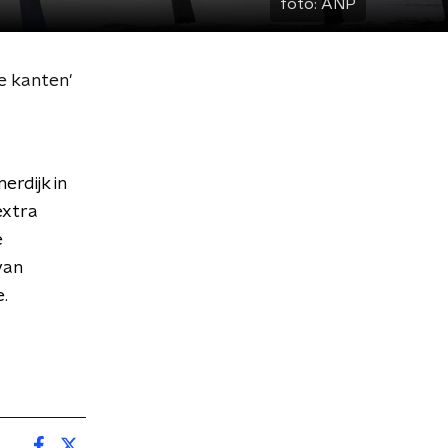
foto:
ANP
e kanten'
rdijk in
extra
e
van
.