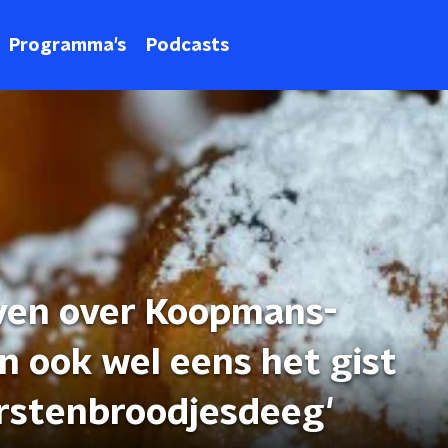
Programma's
Podcasts
ven over Koopmans-
en ook wel eens het gist
orstenbroodjesdeeg'