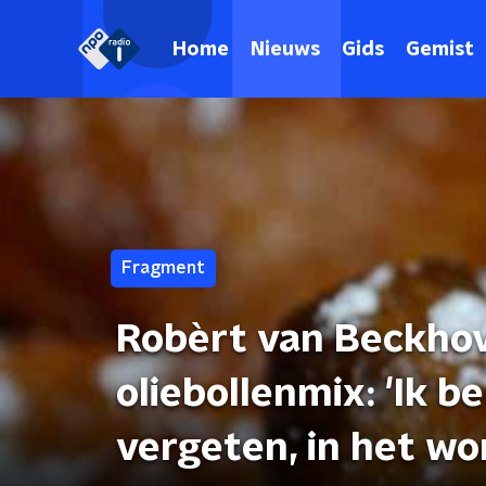
Home
Nieuws
Gids
Gemist
Fragment
Robèrt van Beckho
oliebollenmix: 'Ik b
vergeten, in het w