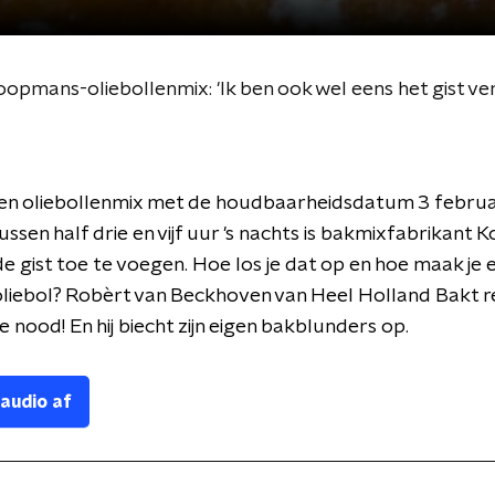
pmans-oliebollenmix: 'Ik ben ook wel eens het gist ve
ken oliebollenmix met de houdbaarheidsdatum 3 februa
ussen half drie en vijf uur 's nachts is bakmixfabrikant
e gist toe te voegen. Hoe los je dat op en hoe maak je 
oliebol? Robèrt van Beckhoven van Heel Holland Bakt 
e nood! En hij biecht zijn eigen bakblunders op.
 audio af