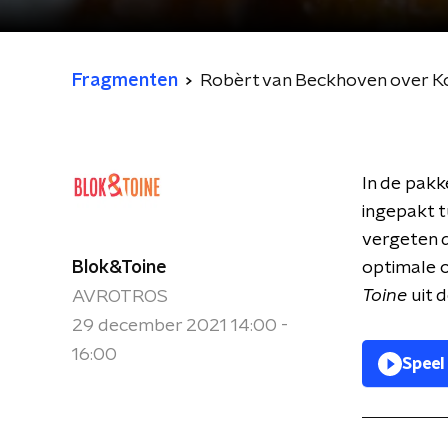
Fragmenten
Robèrt van Beckhoven over Koo
In de pak
ingepakt t
vergeten d
Blok&Toine
optimale 
Toine
uit d
AVROTROS
29 december 2021 14:00 -
16:00
Speel