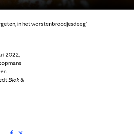
rgeten, in het worstenbroodjesdeeg'
ri 2022,
 Koopmans
een
redt
Blok &