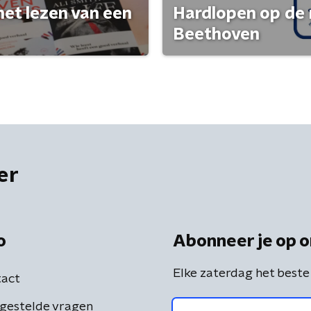
het lezen van een
Hardlopen op de 
Beethoven
er
o
Abonneer je op o
Elke zaterdag het beste
act
gestelde vragen