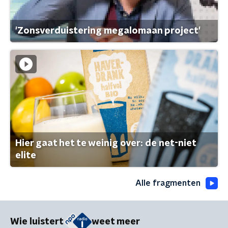
'Zonsverduistering megalomaan project'
Hier gaat het te weinig over: de net-niet
elite
Alle fragmenten
Wie luistert
weet meer