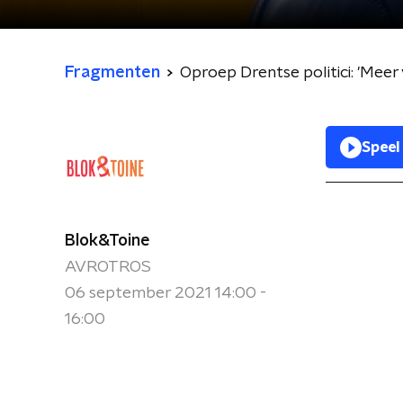
Fragmenten
Oproep Drentse politici: 'Meer 
Speel
Blok&Toine
AVROTROS
06 september 2021 14:00 -
16:00