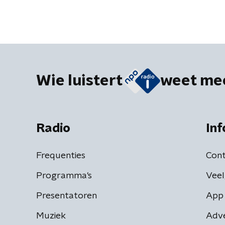
Wie luistert
weet me
Radio
Inf
Frequenties
Cont
Programma's
Veel
Presentatoren
App 
Muziek
Adv