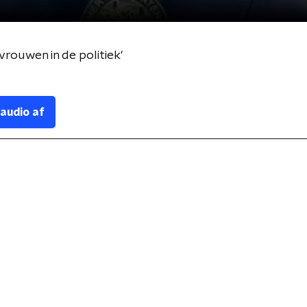
vrouwen in de politiek'
 audio af