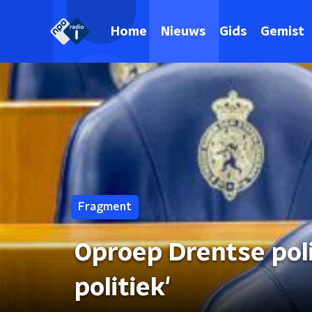
Home
Nieuws
Gids
Gemist
Fragment
Oproep Drentse poli
politiek'