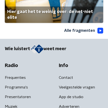
Hier gaat het te weinig over: de net-niet
elite
Alle fragmenten
Wie luistert
weet meer
Radio
Info
Frequenties
Contact
Programma's
Veelgestelde vragen
Presentatoren
App de studio
Muziek
Adverteren