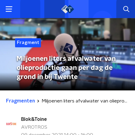
Fragment
Miljoenen liters afvalwater van
olieproductie gaan per dag de
grond in bij Twente
Fragmenten
Miljoenen liters afvalwater van olieproductie gaan per dag de grond in bij Twente
Blok&Toine
AVROTROS