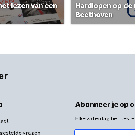
het lezen van een
Hardlopen op de 
Beethoven
er
o
Abonneer je op o
Elke zaterdag het beste
act
gestelde vragen