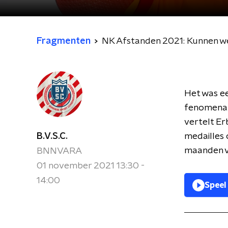
Fragmenten
NK Afstanden 2021: Kunnen we
Het was ee
fenomenale
vertelt E
B.V.S.C.
medailles 
maanden v
BNNVARA
01 november 2021 13:30 -
14:00
Speel