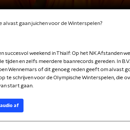
 alvast gaan juichen voor de Winterspelen?
n succesvol weekend in Thialf: Op het NK Afstanden w
 tijden en zelfs meerdere baanrecords gereden. In B.V.
rben Wennemars of dit genoeg reden geeft om alvast 
op te schrijven voor de Olympische Winterspelen, die ov
an start gaan.
 audio af