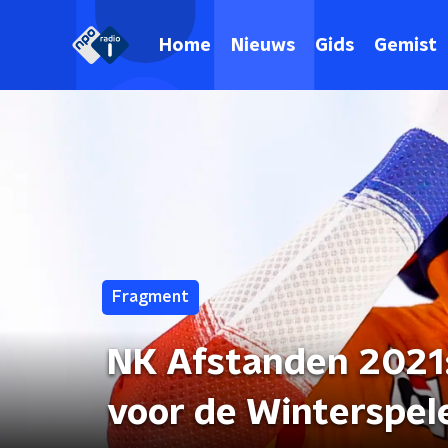
Home
Nieuws
Gids
Gemist
Fragment
NK Afstanden 2021:
voor de Winterspel