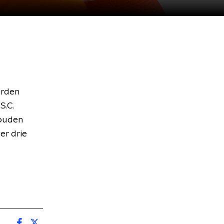
erden
S.C.
gouden
er drie