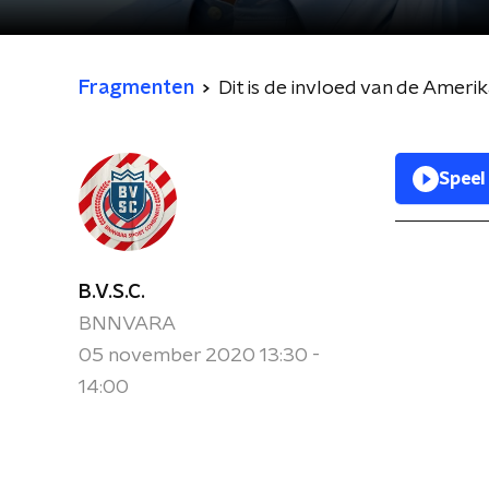
Fragmenten
Dit is de invloed van de Amer
Speel
B.V.S.C.
BNNVARA
05 november 2020 13:30 -
14:00