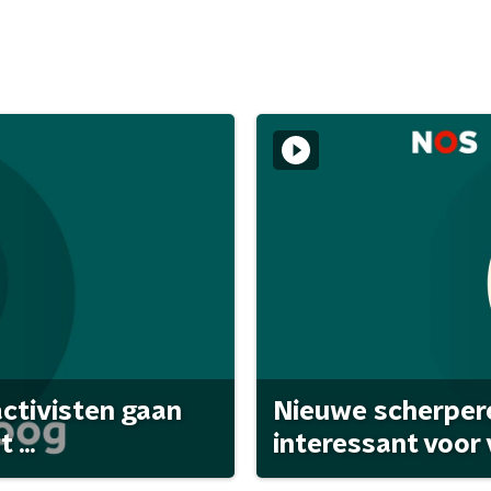
activisten gaan
Nieuwe scherpere
...
interessant voor