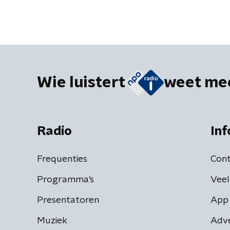
Wie luistert
weet me
Radio
Inf
Frequenties
Cont
Programma's
Veel
Presentatoren
App 
Muziek
Adv