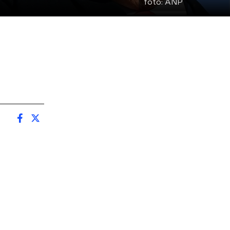
foto:
ANP