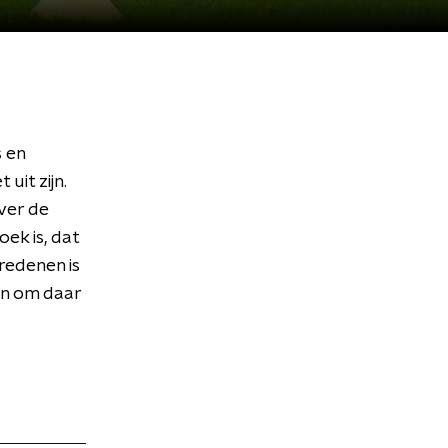
 en
uit zijn.
over de
ek is, dat
redenen is
an om daar