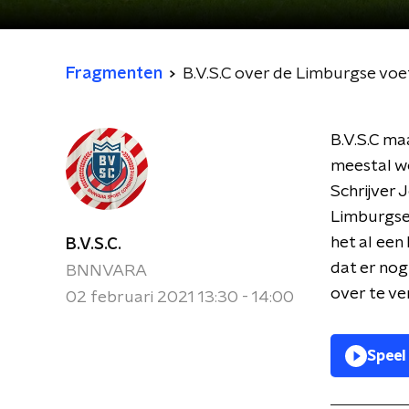
Fragmenten
B.V.S.C over de Limburgse voe
B.V.S.C ma
meestal wo
Schrijver 
Limburgse 
het al een
B.V.S.C.
dat er nog
BNNVARA
over te ve
02 februari 2021 13:30 - 14:00
Speel