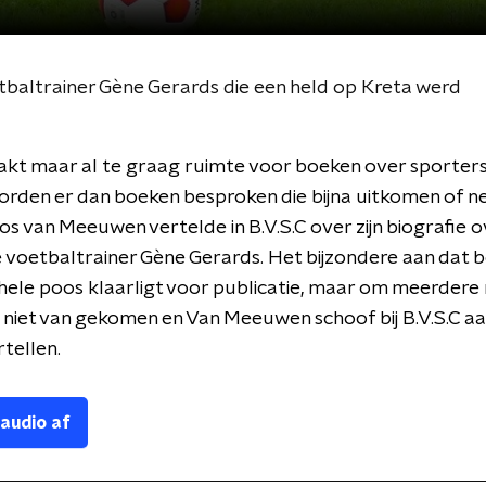
tbaltrainer Gène Gerards die een held op Kreta werd
akt maar al te graag ruimte voor boeken over sporters
rden er dan boeken besproken die bijna uitkomen of net 
Jos van Meeuwen vertelde in B.V.S.C over zijn biografie 
voetbaltrainer Gène Gerards. Het bijzondere aan dat bo
 hele poos klaarligt voor publicatie, maar om meerdere 
 niet van gekomen en Van Meeuwen schoof bij B.V.S.C a
rtellen.
 audio af