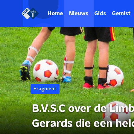
Home
Nieuws
Gids
Gemist
Fragment
B.V.S.C over de Lim
Gerards die een hel