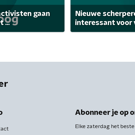
activisten gaan
Nieuwe scherpere
...
interessant voor
er
o
Abonneer je op o
Elke zaterdag het beste
act