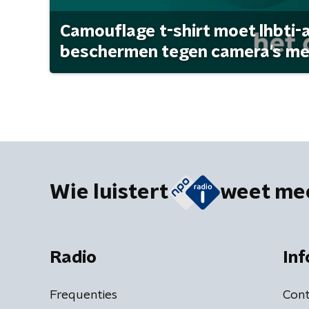
Camouflage t-shirt moet lhbti-
beschermen tegen camera's met 
Wie luistert
weet me
Radio
Inf
Frequenties
Cont