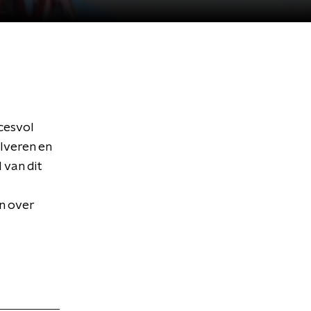
cesvol
lveren en
 van dit
n over