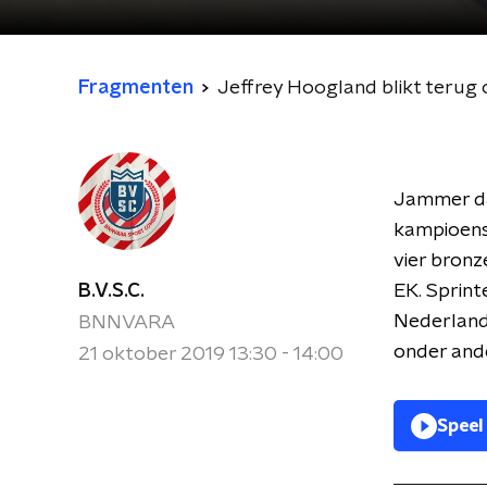
Fragmenten
Jeffrey Hoogland blikt terug 
Jammer dat
kampioensc
vier bronz
B.V.S.C.
EK. Sprint
Nederlands
BNNVARA
onder ande
21 oktober 2019 13:30 - 14:00
Speel