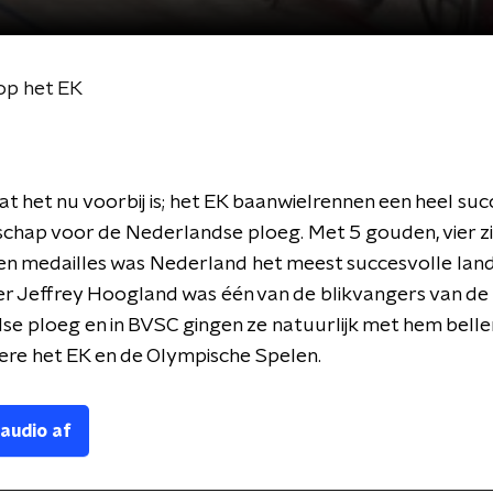
op het EK
 het nu voorbij is; het EK baanwielrennen een heel suc
hap voor de Nederlandse ploeg. Met 5 gouden, vier zi
en medailles was Nederland het meest succesvolle land
er Jeffrey Hoogland was één van de blikvangers van de
e ploeg en in BVSC gingen ze natuurlijk met hem belle
re het EK en de Olympische Spelen.
 audio af