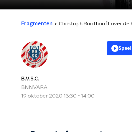
Fragmenten
Christoph Roothooft over de 
Speel
B.V.S.C.
BNNVARA
19 oktober 2020 13:30 - 14:00