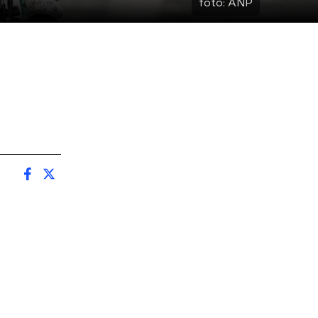
foto:
ANP