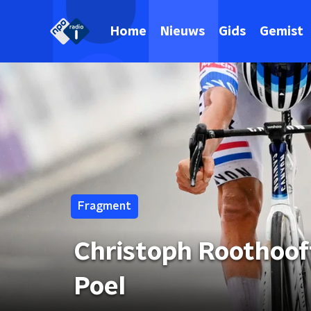
Home
Nieuws
Gids
Gemist
Fragment
Christoph Roothoof
Poel