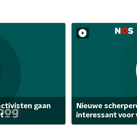
activisten gaan
Nieuwe scherpere
...
interessant voor